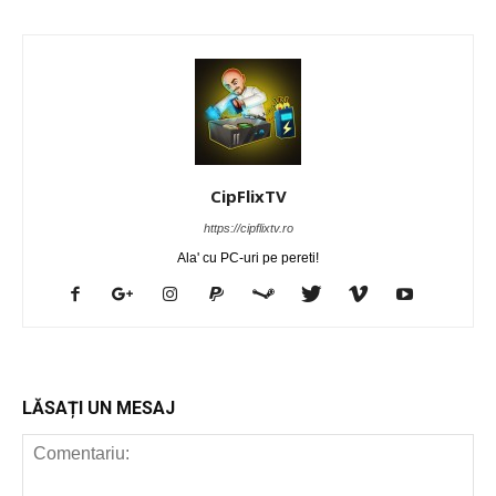
CipFlixTV
https://cipflixtv.ro
Ala' cu PC-uri pe pereti!
LĂSAȚI UN MESAJ