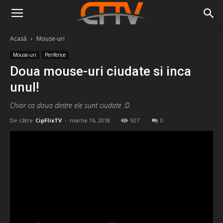
Acasă
Mouse-uri
Mouse-uri
Periferice
Doua mouse-uri ciudate si inca
unul!
Chiar ca doua dintre ele sunt ciudate :D
De către
CipFlixTV
-
martie 16, 2018
927
0