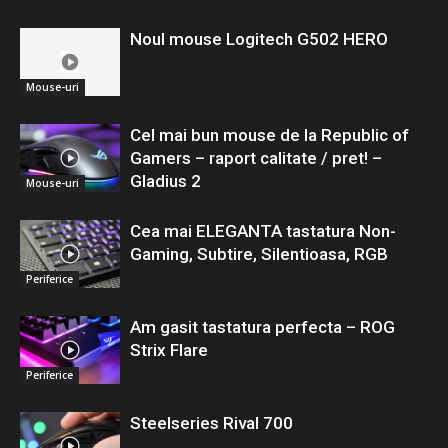
Noul mouse Logitech G502 HERO
Mouse-uri
Cel mai bun mouse de la Republic of
Gamers – raport calitate / pret! –
Gladius 2
Mouse-uri
Cea mai ELEGANTA tastatura Non-
Gaming, Subtire, Silentioasa, RGB
Periferice
Am gasit tastatura perfecta – ROG
Strix Flare
Periferice
Steelseries Rival 700