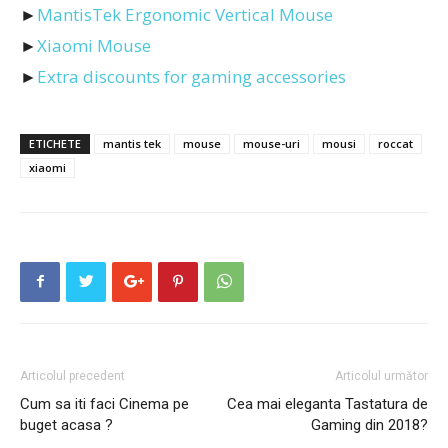
►
MantisTek Ergonomic Vertical Mouse
►
Xiaomi Mouse
►
Extra discounts for gaming accessories
ETICHETE
mantis tek
mouse
mouse-uri
mousi
roccat
xiaomi
Articolul precedent
Articolul următor
Cum sa iti faci Cinema pe
Cea mai eleganta Tastatura de
buget acasa ?
Gaming din 2018?