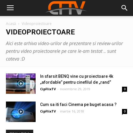
Acasă
Videoproiectoare
VIDEOPROIECTOARE
Aici este arhiva video-urilor de prezentare si review-urilor
pentru video proiectoarele pe care le-am testat .. sunt
cateva :D
In sfarsit BENQ vine cu proiectoare 4k
„afordable” pentru cinefilul de „rand”
CipFlixTV
-
noiembrie 29, 2019
0
Cum sa iti faci Cinema pe buget acasa ?
CipFlixTV
-
martie 16, 2018
0