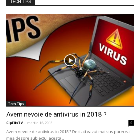
TECH TIPS
Tech Tips
Avem nevoie de antivirus in 2018 ?
CipFlixTV
-
martie 16, 2018
0
Avem nevoie de antivirus in 2018 ? Deci ati vazut mai sus parerea
mea despre subiectul acesta ..