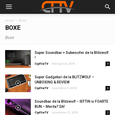
Acasă
Boxe
BOXE
Boxe
Super Soundbar + Subwoofer de la Blitzwolf
!
CipFlixTV
-
februarie 8, 2019
0
Super Gadgeturi de la BLITZWOLF –
UNBOXING & REVIEW
CipFlixTV
-
noiembrie 9, 2018
0
Soundbar de la Blitzwolf – IEFTIN si FOARTE
BUN – Merita? DA!
CipFlixTV
-
octombrie 21, 2018
2