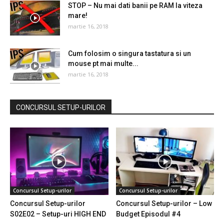
STOP – Nu mai dati banii pe RAM la viteza
mare!
martie 16, 2018
Cum folosim o singura tastatura si un
mouse pt mai multe...
martie 16, 2018
CONCURSUL SETUP-URILOR
Concursul Setup-urilor
Concursul Setup-urilor
Concursul Setup-urilor
Concursul Setup-urilor – Low
S02E02 – Setup-uri HIGH END
Budget Episodul #4