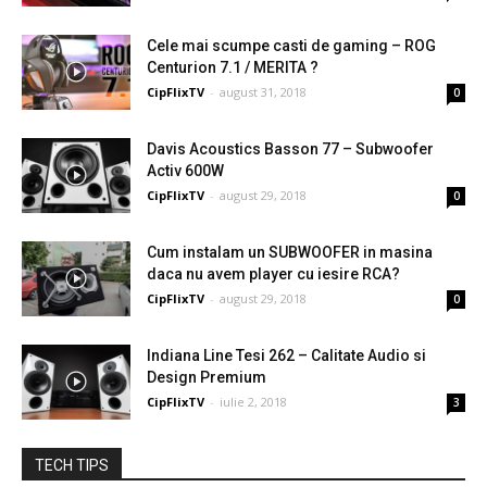
Cele mai scumpe casti de gaming – ROG
Centurion 7.1 / MERITA ?
CipFlixTV
-
august 31, 2018
0
Davis Acoustics Basson 77 – Subwoofer
Activ 600W
CipFlixTV
-
august 29, 2018
0
Cum instalam un SUBWOOFER in masina
daca nu avem player cu iesire RCA?
CipFlixTV
-
august 29, 2018
0
Indiana Line Tesi 262 – Calitate Audio si
Design Premium
CipFlixTV
-
iulie 2, 2018
3
TECH TIPS