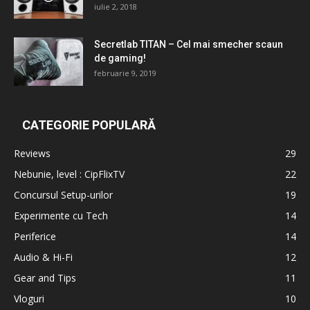
iulie 2, 2018
Secretlab TITAN – Cel mai smecher scaun
de gaming!
februarie 9, 2019
CATEGORIE POPULARĂ
Reviews
29
Nebunie, level : CipFlixTV
22
Concursul Setup-urilor
19
Experimente cu Tech
14
Periferice
14
Audio & Hi-Fi
12
Gear and Tips
11
Vloguri
10