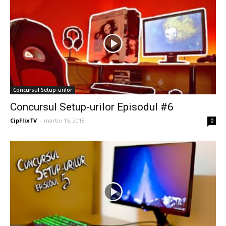
Concursul Setup-urilor
Concursul Setup-urilor Episodul #6
CipFlixTV
-
martie 15, 2018
0