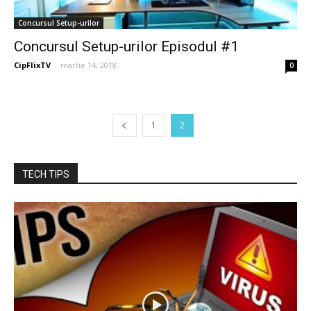
Concursul Setup-urilor
Concursul Setup-urilor Episodul #1
CipFlixTV
-
martie 14, 2018
0
1
2
TECH TIPS