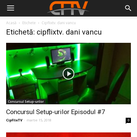
Acasă
Etichete
Cipflixtv. dani vancu
Etichetă: cipflixtv. dani vancu
Concursul Setup-urilor
Concursul Setup-urilor Episodul #7
CipFlixTV
-
martie 15, 2018
0