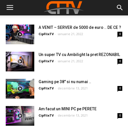
A VENIT – SERVER de 5000 de euro .. DE CE ?
CipFlixTV
-
ianuarie 21, 2022
0
Un super TV cu Ambilight la pret REZONABIL
CipFlixTV
-
ianuarie 21, 2022
0
Gaming pe 38″ si nu numai ..
CipFlixTV
-
decembrie 13, 2021
0
Am facut un MINI PC pe PERETE
CipFlixTV
-
decembrie 13, 2021
0