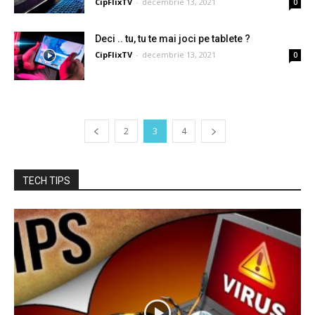
CipFlixTV
-
decembrie 13, 2021
0
Deci .. tu, tu te mai joci pe tablete ?
CipFlixTV
-
decembrie 13, 2021
0
2
3
4
TECH TIPS