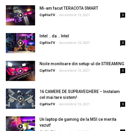
Mi-am facut TERACOTA SMART
CipFlixTV
-
decembrie 13, 2021
0
Intel .. da .. Intel
CipFlixTV
-
decembrie 13, 2021
0
Noile monitoare din setup-ul de STREAMING
CipFlixTV
-
decembrie 13, 2021
0
16 CAMERE DE SUPRAVEGHERE – Instalam
cel mai tare sistem!
CipFlixTV
-
decembrie 13, 2021
0
Un laptop de gaming de la MSI ce merita
vazut!